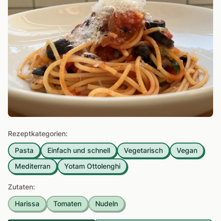
Rezeptkategorien:
Pasta
Einfach und schnell
Vegetarisch
Vegan
Mediterran
Yotam Ottolenghi
Zutaten:
Harissa
Tomaten
Nudeln