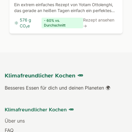
Ottolenghi
Ein extrem einfaches Rezept von Yotam Ottolenghi,
das gerade an heißen Tagen einfach ein perfektes
Abendessen ist
576 g
Rezept ansehen
- 60% vs.
Durchschnitt
CO₂e
→
Klimafreundlicher Kochen 🥕
Besseres Essen für dich und deinen Planeten 🌍
Klimafreundlicher Kochen 🥕
Über uns
FAQ