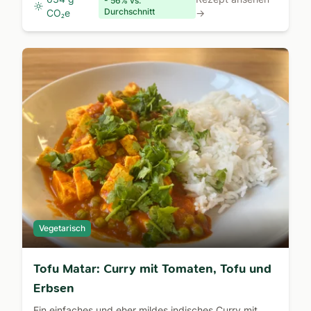
- 56% vs.
Durchschnitt
CO₂e
→
Vegetarisch
Tofu Matar: Curry mit Tomaten, Tofu und
Erbsen
Ein einfaches und eher mildes indisches Curry mit