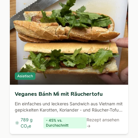
Asiatisch
Veganes Bánh Mì mit Räuchertofu
Ein einfaches und leckeres Sandwich aus Vietnam mit
gepickelten Karotten, Koriander - und Räucher-Tofu
statt Schweinefleisch
789 g
Rezept ansehen
- 45% vs.
Durchschnitt
CO₂e
→