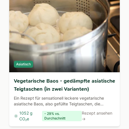
Asiatisch
Vegetarische Baos - gedämpfte asiatische
Teigtaschen (in zwei Varianten)
Ein Rezept für sensationell leckere vegetarische
asiatische Baos, also gefüllte Teigtaschen, die
gedämpft werden. In zwei Varianten mit
1052 g
Rezept ansehen
- 29% vs.
vegetarischer Füllung.
Durchschnitt
CO₂e
→