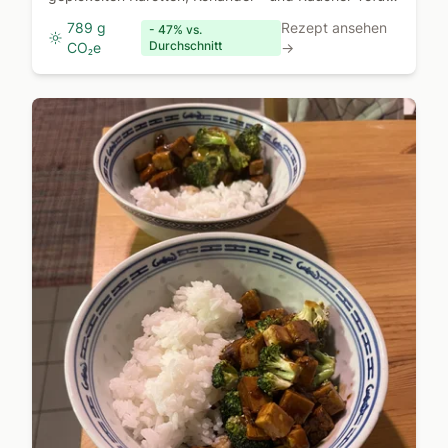
statt Schweinefleisch
789 g
Rezept ansehen
- 47% vs.
Durchschnitt
CO₂e
→