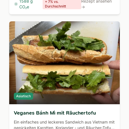
1588 g
Rezept ansehen
+ 7% vs.
Durchschnitt
CO₂e
→
Asiatisch
Veganes Bánh Mì mit Räuchertofu
Ein einfaches und leckeres Sandwich aus Vietnam mit
gepickelten Karotten, Koriander - und Räucher-Tofu