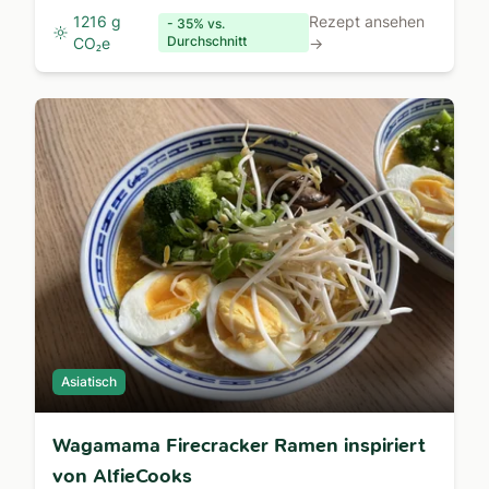
1216 g
Rezept ansehen
- 35% vs.
Durchschnitt
CO₂e
→
Asiatisch
Wagamama Firecracker Ramen inspiriert
von AlfieCooks