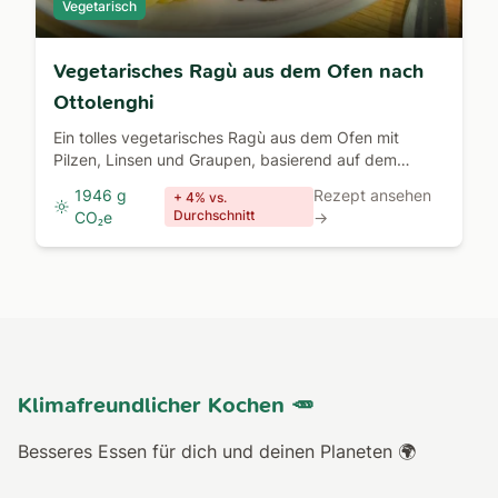
Vegetarisch
Vegetarisches Ragù aus dem Ofen nach
Ottolenghi
Ein tolles vegetarisches Ragù aus dem Ofen mit
Pilzen, Linsen und Graupen, basierend auf dem
Rezept aus Yotam Ottolenghis Buch Flavour.
1946 g
Rezept ansehen
+ 4% vs.
Durchschnitt
CO₂e
→
Klimafreundlicher Kochen 🥕
Besseres Essen für dich und deinen Planeten 🌍