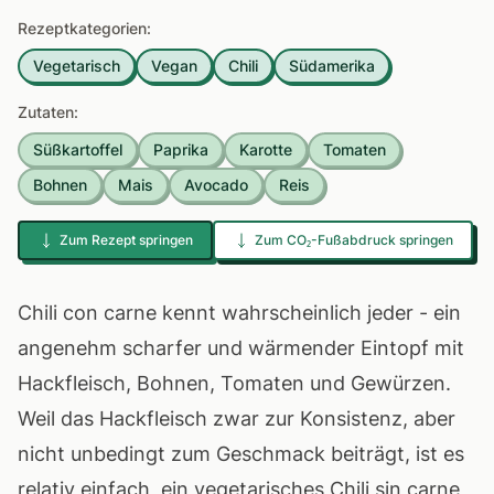
Rezeptkategorien:
Vegetarisch
Vegan
Chili
Südamerika
Zutaten:
Süßkartoffel
Paprika
Karotte
Tomaten
Bohnen
Mais
Avocado
Reis
Zum Rezept springen
Zum CO₂-Fußabdruck springen
Chili con carne kennt wahrscheinlich jeder - ein
angenehm scharfer und wärmender Eintopf mit
Hackfleisch, Bohnen, Tomaten und Gewürzen.
Weil das Hackfleisch zwar zur Konsistenz, aber
nicht unbedingt zum Geschmack beiträgt, ist es
relativ einfach, ein vegetarisches Chili sin carne