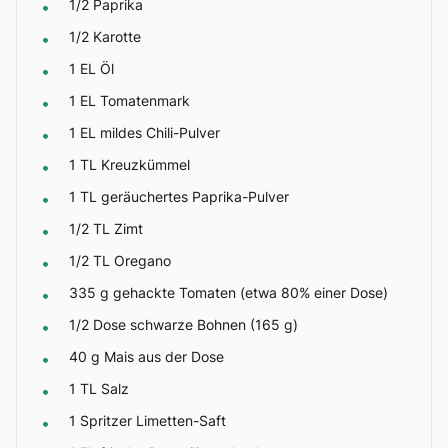
1/2 Paprika
•
1/2 Karotte
•
1 EL Öl
•
1 EL Tomatenmark
•
1 EL mildes Chili-Pulver
•
1 TL Kreuzkümmel
•
1 TL geräuchertes Paprika-Pulver
•
1/2 TL Zimt
•
1/2 TL Oregano
•
335 g gehackte Tomaten (etwa 80% einer Dose)
•
1/2 Dose schwarze Bohnen (165 g)
•
40 g Mais aus der Dose
•
1 TL Salz
•
1 Spritzer Limetten-Saft
•