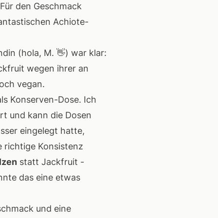
n. Für den Geschmack
fantastischen Achiote-
n (hola, M. 👋) war klar:
ckfruit wegen ihrer an
noch vegan.
 als Konserven-Dose. Ich
rt und kann die Dosen
sser eingelegt hatte,
 richtige Konsistenz
lzen
statt Jackfruit -
nnte das eine etwas
eschmack und eine