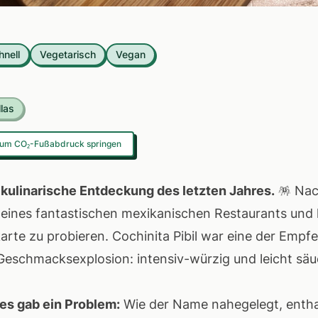
hnell
Vegetarisch
Vegan
llas
um CO₂-Fußabdruck springen
 kulinarische Entdeckung des letzten Jahres.
🪅 Nac
e eines fantastischen mexikanischen Restaurants un
arte zu probieren. Cochinita Pibil war eine der Emp
Geschmacksexplosion: intensiv-würzig und leicht säuer
 es gab ein Problem:
Wie der Name nahegelegt, entha