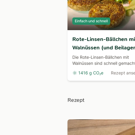
Einfach und schnell
Rote-Linsen-Bällchen mi
Walnüssen (und Beilage
Salat)
Die Rote-Linsen-Bällchen mit
Walnüssen sind schnell gemach
können mit anderer Würzung se
1416 g CO₂e
Rezept ans
an den eigenen Geschmack
angepasst werden.
Rezept