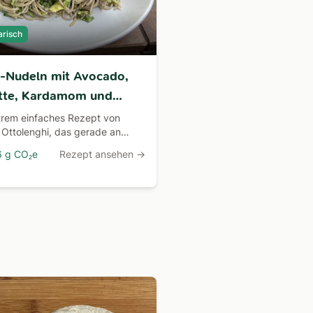
arisch
-Nudeln mit Avocado,
tte, Kardamom und
azien nach Yotam
trem einfaches Rezept von
Ottolenghi, das gerade an
lenghi
 Tagen einfach ein perfektes
6 g CO₂e
Rezept ansehen →
essen ist