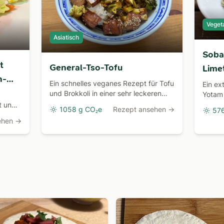
Veget
Asiatisch
Soba
t
General-Tso-Tofu
Lime
n-
Pist
Ein schnelles veganes Rezept für Tofu
Ein ex
und Brokkoli in einer sehr leckeren
Yotam 
Otto
asiatischen Sauce.
heißen
t und
1058 g CO₂e
Rezept ansehen →
57
Abend
hr gut
ehen →