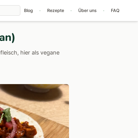
·
·
·
Blog
Rezepte
Über uns
FAQ
gan)
leisch, hier als vegane