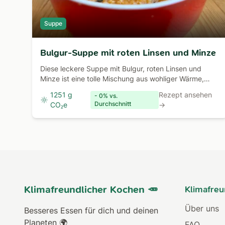
Suppe
Bulgur-Suppe mit roten Linsen und Minze
Diese leckere Suppe mit Bulgur, roten Linsen und
Minze ist eine tolle Mischung aus wohliger Wärme,
Schärfe und Frische.
1251 g
Rezept ansehen
- 0% vs.
Durchschnitt
CO₂e
→
Klimafreundlicher Kochen 🥕
Klimafreu
Über uns
Besseres Essen für dich und deinen
Planeten 🌍
FAQ